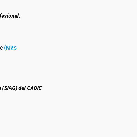
fesional:
re
(Más
a (SIAG) del CADIC