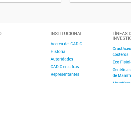
O
INSTITUCIONAL
LÍNEAS 
INVESTI
Acerca del CADIC
Crustáceo
Historia
costeros
Autoridades
Eco Fisio
CADIC en cifras
Genética 
Representantes
de Mamíf
Ubicación y contacto
Mamífero
Australes
E y C Vida
Geología 
Geomorfol
Cuaternar
Programa
Geológic