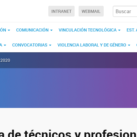
INTRANET
WEBMAIL
IÓN
COMUNICACIÓN
VINCULACIÓN TECNOLÓGICA
EST.
CA
CONVOCATORIAS
VIOLENCIA LABORAL Y DE GÉNERO
o 2020
 de técnicos y profesion