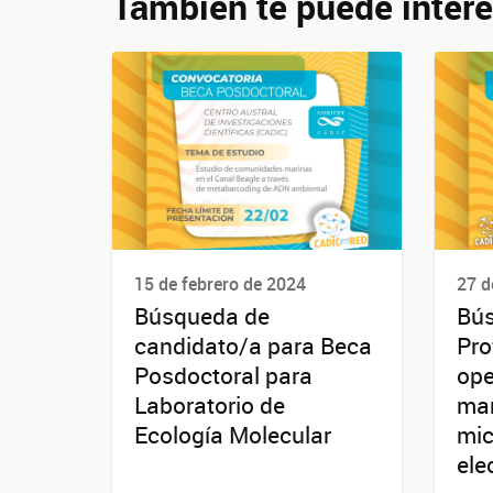
También te puede intere
15 de febrero de 2024
27 d
Búsqueda de
Bú
candidato/a para Beca
Pro
Posdoctoral para
ope
Laboratorio de
man
Ecología Molecular
mic
ele