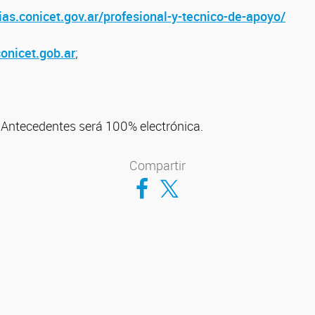
ias.conicet.gov.ar/profesional-y-tecnico-de-apoyo/
onicet.gob.ar
;
 Antecedentes será 100% electrónica.
Compartir
Compartir en Facebook
Compartir en Twitter