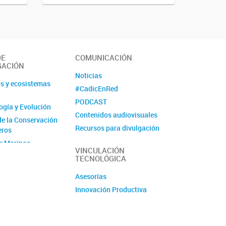
DE
COMUNICACIÓN
GACIÓN
Noticias
s y ecosistemas
#CadicEnRed
PODCAST
logía y Evolución
Contenidos audiovisuales
de la Conservación
Recursos para divulgación
eros
Ciencia Fugaz
s Marinos
VINCULACIÓN
Revista La Lupa
TECNOLÓGICA
 Silvestre
Asesorías
Andina
Innovación Productiva
ogía y
io
 de Recursos
os