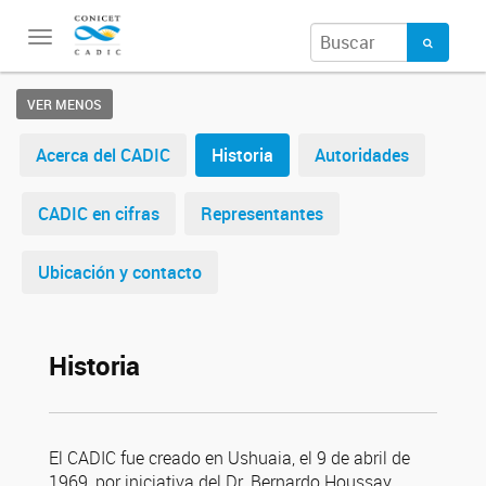
Toggle
navigation
VER MENOS
Acerca del CADIC
Historia
Autoridades
CADIC en cifras
Representantes
Ubicación y contacto
Historia
El CADIC fue creado en Ushuaia, el 9 de abril de
1969, por iniciativa del Dr. Bernardo Houssay,