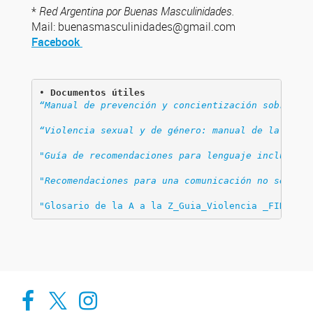
*
Red Argentina por Buenas Masculinidades.
Mail: buenasmasculinidades@gmail.com
Facebook
• 
Documentos útiles
“Manual de prevención y concientización sobre la 
“Violencia sexual y de género: manual de la A a l
"Guía de recomendaciones para lenguaje inclusivo"
"Recomendaciones para una comunicación no sexista
"Glosario de la A a la Z_Guia_Violencia _FIDDHH
",
Cadic en Red
CADIC Ushuaia
Cadic en Red