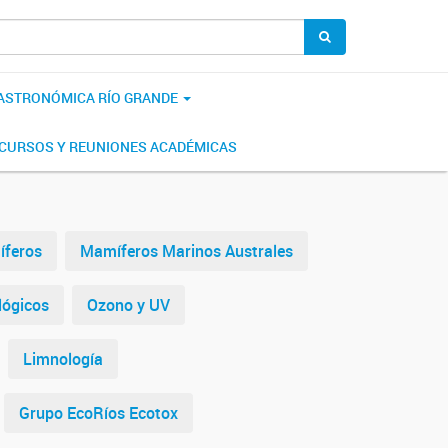
 ASTRONÓMICA RÍO GRANDE
CURSOS Y REUNIONES ACADÉMICAS
íferos
Mamíferos Marinos Australes
lógicos
Ozono y UV
Limnología
Grupo EcoRíos Ecotox