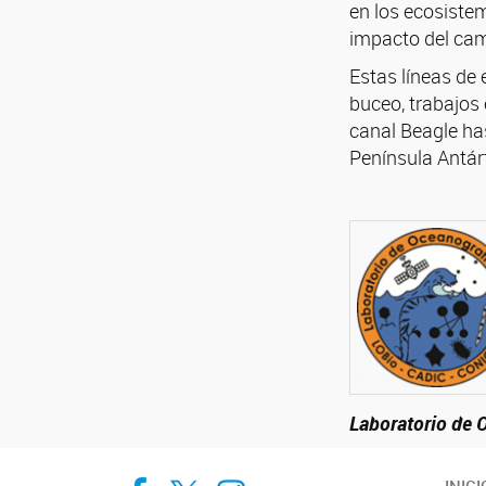
en los ecosiste
impacto del camb
Estas líneas de
buceo, trabajos
canal Beagle ha
Península Antárt
Laboratorio de 
Cadic en Red
CADIC Ushuaia
Cadic en Red