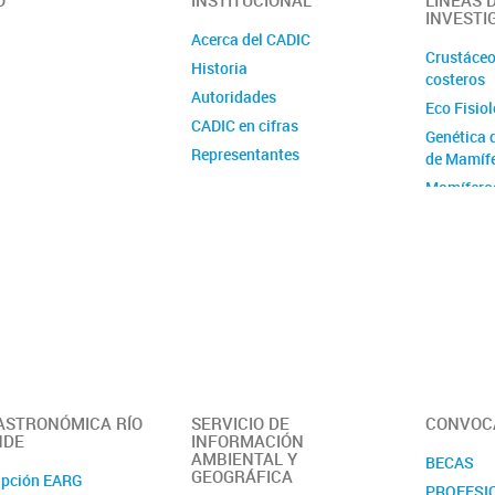
O
INSTITUCIONAL
LÍNEAS 
INVESTI
Acerca del CADIC
Crustáceo
Historia
costeros
Autoridades
Eco Fisio
CADIC en cifras
Genética 
Representantes
de Mamíf
Ubicación y contacto
Mamífero
Australes
E y C Vida
Geología 
Geomorfol
Cuaternar
Programa
Geológic
Ozono y 
 ASTRONÓMICA RÍO
SERVICIO DE
CONVOC
Ecología T
NDE
INFORMACIÓN
Acuática
AMBIENTAL Y
BECAS
GEOGRÁFICA
Recursos 
ipción EARG
PROFESI