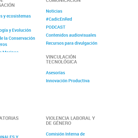
DE
COMUNICACIÓN
GACIÓN
Noticias
s y ecosistemas
#CadicEnRed
PODCAST
logía y Evolución
Contenidos audiovisuales
de la Conservación
Recursos para divulgación
eros
Ciencia Fugaz
s Marinos
VINCULACIÓN
Revista La Lupa
TECNOLÓGICA
 Silvestre
Asesorías
Andina
Innovación Productiva
ogía y
io
 de Recursos
os
UV
ATORIAS
VIOLENCIA LABORAL Y
errestre y
DE GÉNERO
Agroforestales
Comisión Interna de
ONALES Y