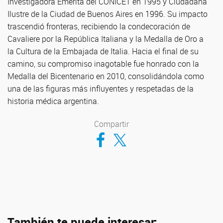
Investigadora Emérita del CONICET en 1995 y Ciudadana
Ilustre de la Ciudad de Buenos Aires en 1996. Su impacto
trascendió fronteras, recibiendo la condecoración de
Cavaliere por la República Italiana y la Medalla de Oro a
la Cultura de la Embajada de Italia. Hacia el final de su
camino, su compromiso inagotable fue honrado con la
Medalla del Bicentenario en 2010, consolidándola como
una de las figuras más influyentes y respetadas de la
historia médica argentina.
Compartir
Compartir en Facebook
Compartir en Twitter
También te puede interesar: