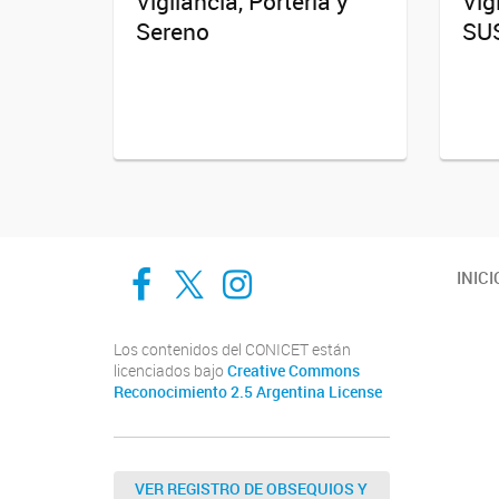
Vigilancia, Portería y
Vig
Sereno
SU
Cadic en Red
CADIC Ushuaia
Cadic en Red
INICI
Los contenidos del CONICET están
licenciados bajo
Creative Commons
Reconocimiento 2.5 Argentina License
VER REGISTRO DE OBSEQUIOS Y