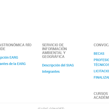
E y C Vida
Geología 
Geomorfol
Cuaternar
Programa
Geológic
Ozono y 
 ASTRONÓMICA RÍO
SERVICIO DE
CONVOC
Ecología T
NDE
INFORMACIÓN
Acuática
AMBIENTAL Y
BECAS
GEOGRÁFICA
Recursos 
ipción EARG
PROFESI
Antropolo
rantes de la EARG
TÉCNICO
Descripción del SIAG
Oceanogra
LICITACI
Integrantes
Limnolog
FINALIZ
Oceanogra
Biogeoqu
Ecología 
CURSOS 
ACADÉM
Complejo
Ecología 
(CADIC-CONICET)