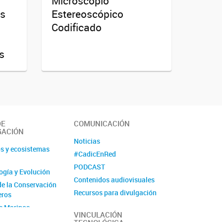
Microscopio
es
Estereoscópico
Codificado
s
DE
COMUNICACIÓN
GACIÓN
Noticias
s y ecosistemas
#CadicEnRed
PODCAST
logía y Evolución
Contenidos audiovisuales
de la Conservación
Recursos para divulgación
eros
Ciencia Fugaz
s Marinos
VINCULACIÓN
Revista La Lupa