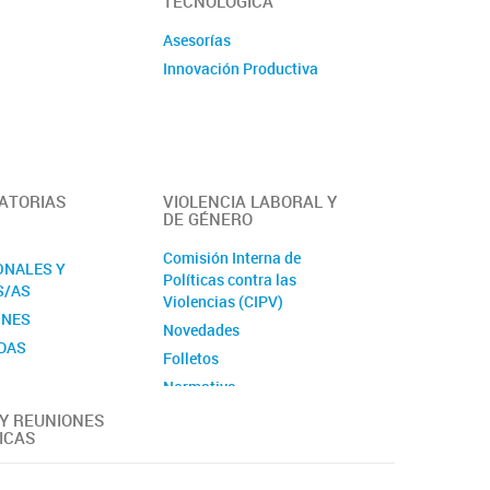
TECNOLÓGICA
 Silvestre
Asesorías
Andina
Innovación Productiva
ogía y
io
 de Recursos
os
UV
ATORIAS
VIOLENCIA LABORAL Y
errestre y
DE GÉNERO
Agroforestales
Comisión Interna de
ONALES Y
Políticas contra las
gía
S/AS
Violencias (CIPV)
fía Biológica
ONES
Novedades
ía
ADAS
Folletos
fía Física y
Normativa
ímica Marina
Contactos y material de
y Sistemas
Y REUNIONES
ICAS
interés
s
Molecular