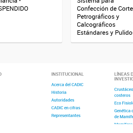
ilancia -
Sistema para
SPENDIDO
Confección de Cort
Petrográficos y
Calcográficos
Estándares y Pulido
O
INSTITUCIONAL
LÍNEAS 
INVESTI
Acerca del CADIC
Crustáceo
Historia
costeros
Autoridades
Eco Fisio
CADIC en cifras
Genética 
Representantes
de Mamíf
Ubicación y contacto
Mamífero
Australes