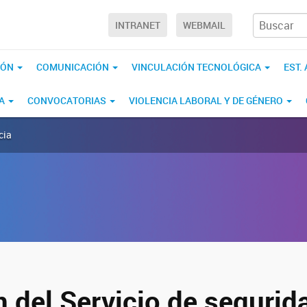
INTRANET
WEBMAIL
IÓN
COMUNICACIÓN
VINCULACIÓN TECNOLÓGICA
EST.
CA
CONVOCATORIAS
VIOLENCIA LABORAL Y DE GÉNERO
cia
n del Servicio de segurid