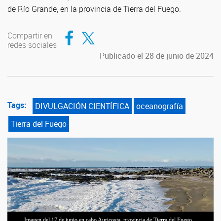
de Río Grande, en la provincia de Tierra del Fuego.
Compartir en Facebook
Compartir en Twitter
Compartir en
redes sociales
Publicado el 28 de junio de 2024
Tags:
DIVULGACIÓN CIENTÍFICA
oceanografía
Tierra del Fuego
Imagen del 17 de junio en cabo Auricosta, provincia de Tierra del Fuego.
Imagen del 17 de junio en cabo Auricosta, provincia de Tierra del Fuego.