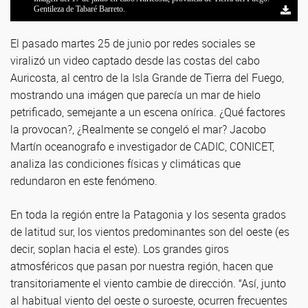
Caspar David Friedrich, Mar de hielo, 1824
Gentileza de Tabaré Barreto.
Gentileza de Tabaré Barreto.
El pasado martes 25 de junio por redes sociales se
viralizó un video captado desde las costas del cabo
Auricosta, al centro de la Isla Grande de Tierra del Fuego,
mostrando una imágen que parecía un mar de hielo
petrificado, semejante a un escena onírica. ¿Qué factores
la provocan?, ¿Realmente se congeló el mar? Jacobo
Martín oceanografo e investigador de CADIC, CONICET,
analiza las condiciones físicas y climáticas que
redundaron en este fenómeno.
En toda la región entre la Patagonia y los sesenta grados
de latitud sur, los vientos predominantes son del oeste (es
decir, soplan hacia el este). Los grandes giros
atmosféricos que pasan por nuestra región, hacen que
transitoriamente el viento cambie de dirección. “Así, junto
al habitual viento del oeste o suroeste, ocurren frecuentes