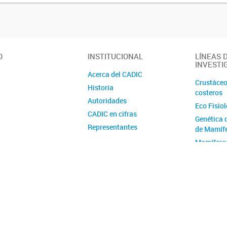
O
INSTITUCIONAL
LÍNEAS 
INVESTI
Acerca del CADIC
Crustáceo
Historia
costeros
Autoridades
Eco Fisio
CADIC en cifras
Genética 
Representantes
de Mamíf
Ubicación y contacto
Mamífero
Australes
E y C Vida
Geología 
Geomorfol
Cuaternar
Programa
Geológic