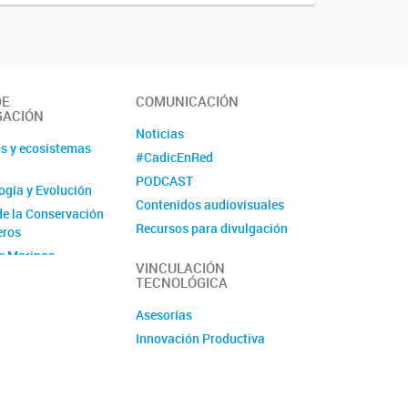
DE
COMUNICACIÓN
GACIÓN
Noticias
s y ecosistemas
#CadicEnRed
PODCAST
logía y Evolución
Contenidos audiovisuales
de la Conservación
Recursos para divulgación
eros
Ciencia Fugaz
s Marinos
VINCULACIÓN
Revista La Lupa
TECNOLÓGICA
 Silvestre
Asesorías
Andina
Innovación Productiva
ogía y
io
 de Recursos
os