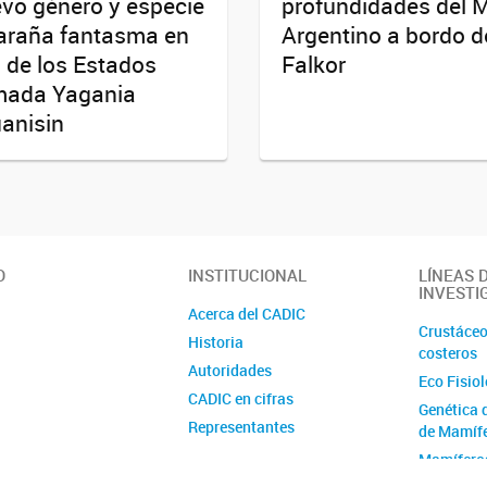
vo género y especie
profundidades del 
araña fantasma en
Argentino a bordo d
a de los Estados
Falkor
mada Yagania
anisin
O
INSTITUCIONAL
LÍNEAS 
INVESTI
Acerca del CADIC
Crustáceo
Historia
costeros
Autoridades
Eco Fisio
CADIC en cifras
Genética 
Representantes
de Mamíf
Ubicación y contacto
Mamífero
Australes