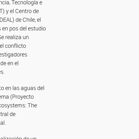
cia, Tecnología e
) y el Centro de
EAL) de Chile, el
 en pos del estudio
e realiza un
l conflicto
vestigadores
de en el
s.
to en las aguas del
tema (Proyecto
Ecosystems: The
tral de
al.
alización de un