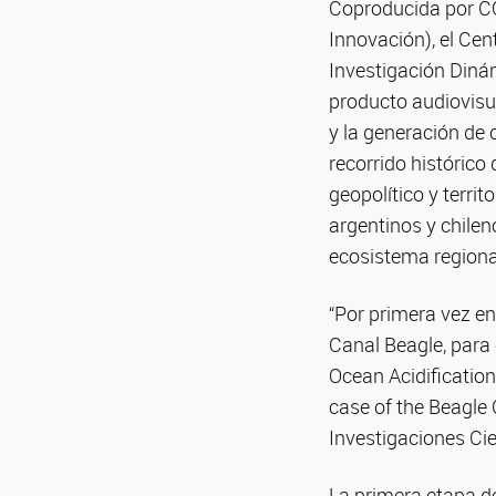
Coproducida por CO
Innovación), el Cen
Investigación Dinám
producto audiovisua
y la generación de 
recorrido histórico
geopolítico y terri
argentinos y chilen
ecosistema regiona
“Por primera vez en
Canal Beagle, para
Ocean Acidificatio
case of the Beagle 
Investigaciones Ci
La primera etapa de