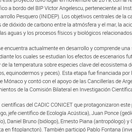
co a bordo del BIP Víctor Angelescu, perteneciente al Inst
arrollo Pesquero (INIDEP). Los objetivos centrales de la 
s de dióxido de carbono entre la atmósfera y el mar, la acid
as aguas y los procesos físicos y biológicos relacionados
e encuentra actualmente en desarrollo y comprende una s
iante los cuales se estudian los efectos de escenarios f
 y de la temperatura sobre especies clave del ecosistema 
os, equinodermos y peces). Esta etapa fue financiada por
 de Mónaco y contó con el apoyo de las Cancillerías de Argen
ientos de la Comisión Bilateral en Investigación Científic
as científicas del CADIC CONICET que protagonizaron este
go, jefe científico de Ecología Acústica), Juan Ponce (geó
), Daniel Bruno (biólogo), Ernesto Piana (antropólogo) y C
sta en fitoplancton). También participó Pablo Fontana (inv