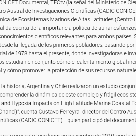
NICET Documental, TECtv (la señal del Ministerio de Cien
tro Austral de Investigaciones Científicas (CADIC CONICET
ica de Ecosistemas Marinos de Altas Latitudes (Centro ID
l da cuenta de la importancia política de aunar esfuerzos
conocimientos científicos relevantes para ambos países. S
 desde la llegada de los primeros pobladores, pasando por e
torial de 1978 hasta el presente, donde investigadoras e in
os estudian en conjunto cómo el calentamiento global inci
l y cómo promover la protección de sus recursos naturale
 la historia, Argentina y Chile realizaron un estudio conjun
 comprender la dinámica de este complejo y frágil ecosis
n and Hypoxia Impacts on High Latitude Marine Coastal 
Chanel)”, cuenta Gustavo Ferreyra -director del Centro Aus
entíficas (CADIC CONICET)– quien participó del document
 este proyecto tuvo lugar en noviembre de 2019, con la re