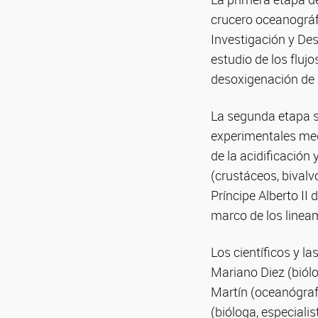
crucero oceanográfi
Investigación y Des
estudio de los flujo
desoxigenación de l
La segunda etapa s
experimentales med
de la acidificación
(crustáceos, bivalv
Príncipe Alberto II
marco de los lineam
Los científicos y l
Mariano Diez (biólo
Martín (oceanógrafo
(bióloga, especiali