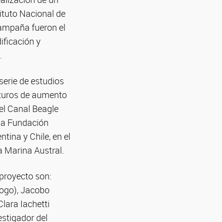
ituto Nacional de
campaña fueron el
ificación y
.
erie de estudios
uturos de aumento
del Canal Beagle
 la Fundación
tina y Chile, en el
a Marina Austral.
 proyecto son:
logo), Jacobo
lara Iachetti
estigador del