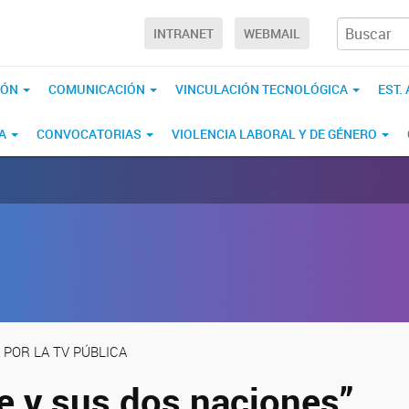
INTRANET
WEBMAIL
IÓN
COMUNICACIÓN
VINCULACIÓN TECNOLÓGICA
EST.
CA
CONVOCATORIAS
VIOLENCIA LABORAL Y DE GÉNERO
 POR LA TV PÚBLICA
e y sus dos naciones”