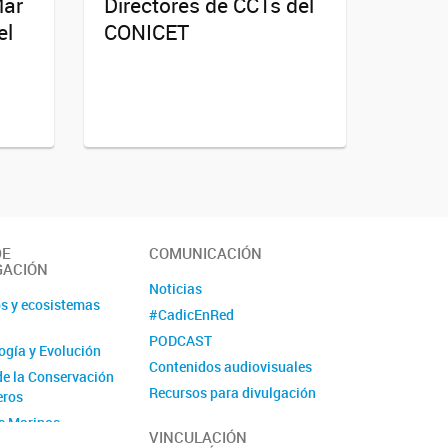
Mar
Directores de CCTs del
el
CONICET
DE
COMUNICACIÓN
GACIÓN
Noticias
s y ecosistemas
#CadicEnRed
PODCAST
logía y Evolución
Contenidos audiovisuales
de la Conservación
Recursos para divulgación
eros
Ciencia Fugaz
s Marinos
VINCULACIÓN
Revista La Lupa