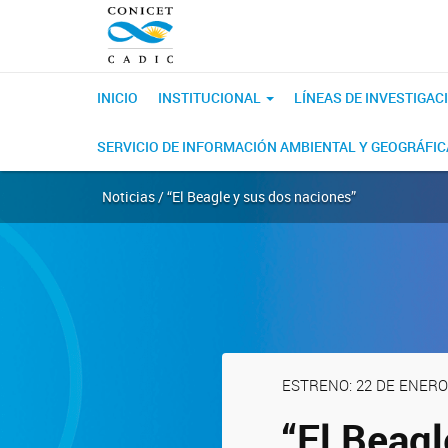
INICIO
INSTITUCIONAL
LÍNEAS DE INVESTIGAC
SERVICIO DE INFORMACIÓN AMBIENTAL Y GEOGRÁFI
Noticias / “El Beagle y sus dos naciones”
ESTRENO: 22 DE ENERO
“El Beagl