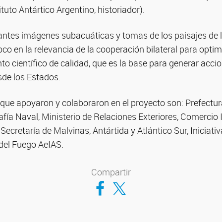
tuto Antártico Argentino, historiador).
ntes imágenes subacuáticas y tomas de los paisajes de la
o en la relevancia de la cooperación bilateral para optim
o científico de calidad, que es la base para generar acci
sde los Estados.
 que apoyaron y colaboraron en el proyecto son: Prefectur
afía Naval, Ministerio de Relaciones Exteriores, Comercio 
 Secretaría de Malvinas, Antártida y Atlántico Sur, Iniciat
 del Fuego AeIAS.
Compartir
Compartir en Facebook
Compartir en Twitter