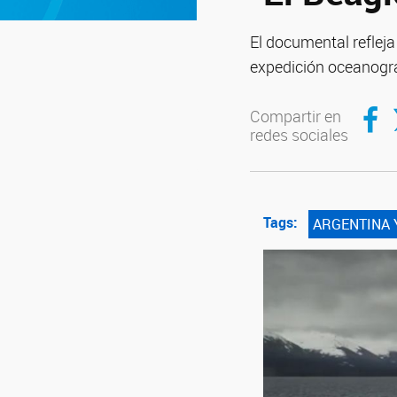
El documental refleja
expedición oceanográf
Compar
C
Compartir en
redes sociales
Tags:
ARGENTINA 