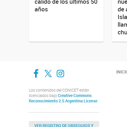
cálido de los últimos 50
nue
años
de 
Isl
lla
chu
Cadic en Red
CADIC Ushuaia
Cadic en Red
INICI
Los contenidos del CONICET están
licenciados bajo
Creative Commons
Reconocimiento 2.5 Argentina License
VER REGISTRO DE OBSEQUIOS Y