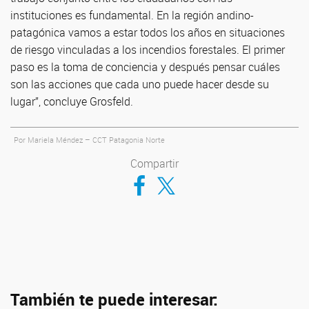
instituciones es fundamental. En la región andino-
patagónica vamos a estar todos los años en situaciones
de riesgo vinculadas a los incendios forestales. El primer
paso es la toma de conciencia y después pensar cuáles
son las acciones que cada uno puede hacer desde su
lugar”, concluye Grosfeld.
Por Mariela Méndez – CCT Patagonia Norte
Compartir
Compartir en Facebook
Compartir en Twitter
También te puede interesar: