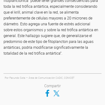
fitoplanctónica “puede tener grandes consecuencias para
toda la red trófica antártica, especialmente considerando
que el krill, animal clave en la red, se alimenta
preferentemente de células mayores a 20 micrones de
diámetro. Esto agrega una fuente de estrés adicional
sobre estos organismos y sobre la red trófica antártica en
general. Este hallazgo sugiere que, de generalizarse el
predominio de este tipo de fitoplancton para las aguas
antárticas, podría modificarse significativamente la
totalidad de la red trófica antártica”.
Por Facundo Sota – Área de Comunicación CADIC, CONICET
Compartir
Compartir en Facebook
Compartir en Twitter