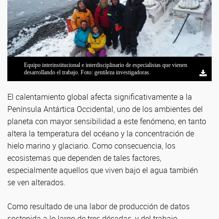
Equipo interinstitucional e interdisciplinario de especialistas que vienen
Diatomea Shionodiscus gaarderae vista al microscopio electrónico de
Julieta Antoni realizando trabajo de campo. Foto: gentileza investigadoras.
desarrollando el trabajo. Foto: gentileza investigadoras.
transmisión. Foto: gentileza investigadoras.
El calentamiento global afecta significativamente a la
Península Antártica Occidental, uno de los ambientes del
planeta con mayor sensibilidad a este fenómeno, en tanto
altera la temperatura del océano y la concentración de
hielo marino y glaciario. Como consecuencia, los
ecosistemas que dependen de tales factores,
especialmente aquellos que viven bajo el agua también
se ven alterados.
Como resultado de una labor de producción de datos
sostenida a lo largo de tres décadas, y del trabajo