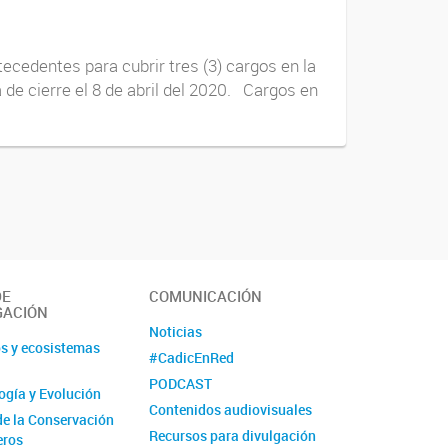
ecedentes para cubrir tres (3) cargos en la
 de cierre el 8 de abril del 2020. Cargos en
DE
COMUNICACIÓN
GACIÓN
Noticias
s y ecosistemas
#CadicEnRed
PODCAST
logía y Evolución
Contenidos audiovisuales
de la Conservación
Recursos para divulgación
eros