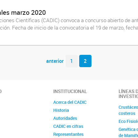
ales marzo 2020
aciones Científicas (CADIC) convoca a concurso abierto de ant
ción. Fecha de inicio de la convocatoria el 19 de marzo, fecha
anterior
1
2
O
INSTITUCIONAL
LÍNEAS 
INVESTI
Acerca del CADIC
Crustáceo
Historia
costeros
Autoridades
Eco Fisio
CADIC en cifras
Genética 
Representantes
de Mamíf