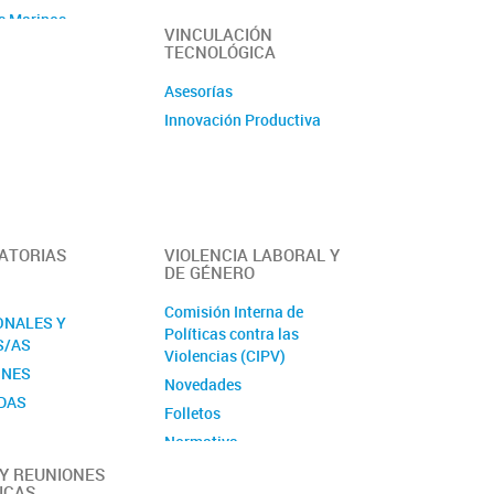
Ciencia Fugaz
s Marinos
VINCULACIÓN
Revista La Lupa
TECNOLÓGICA
 Silvestre
Asesorías
Andina
Innovación Productiva
ogía y
io
 de Recursos
os
UV
ATORIAS
VIOLENCIA LABORAL Y
errestre y
DE GÉNERO
Agroforestales
Comisión Interna de
ONALES Y
Políticas contra las
gía
S/AS
Violencias (CIPV)
fía Biológica
ONES
Novedades
ía
ADAS
Folletos
fía Física y
Normativa
ímica Marina
Contactos y material de
y Sistemas
Y REUNIONES
ICAS
interés