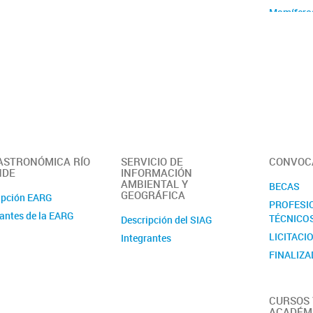
Ubicación y contacto
Mamífero
Australes
E y C Vida
Geología 
Geomorfol
Cuaternar
Programa
Geológic
Ozono y 
 ASTRONÓMICA RÍO
SERVICIO DE
CONVOC
Ecología T
NDE
INFORMACIÓN
Acuática
AMBIENTAL Y
BECAS
GEOGRÁFICA
Recursos 
ipción EARG
PROFESI
Antropolo
rantes de la EARG
TÉCNICO
Descripción del SIAG
Oceanogra
LICITACI
Integrantes
Limnolog
FINALIZ
Oceanogra
Biogeoqu
Ecología 
CURSOS 
ACADÉM