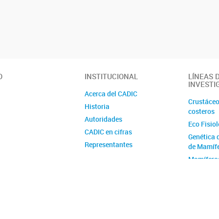
O
INSTITUCIONAL
LÍNEAS 
INVESTI
Acerca del CADIC
Crustáceo
Historia
costeros
Autoridades
Eco Fisio
CADIC en cifras
Genética 
Representantes
de Mamíf
Ubicación y contacto
Mamífero
Australes
E y C Vida
Geología 
Geomorfol
Cuaternar