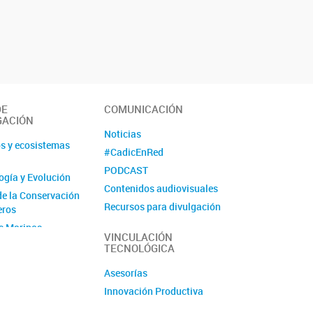
DE
COMUNICACIÓN
GACIÓN
Noticias
s y ecosistemas
#CadicEnRed
PODCAST
logía y Evolución
Contenidos audiovisuales
de la Conservación
Recursos para divulgación
eros
Ciencia Fugaz
s Marinos
VINCULACIÓN
Revista La Lupa
TECNOLÓGICA
 Silvestre
Asesorías
Andina
Innovación Productiva
ogía y
io