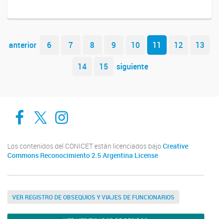
Navegador de artículos
anterior
6
7
8
9
10
11
12
13
14
15
siguiente
Cadic en Red
CADIC Ushuaia
Cadic en Red
Los contenidos del CONICET están licenciados bajo
Creative
Commons Reconocimiento 2.5 Argentina License
VER REGISTRO DE OBSEQUIOS Y VIAJES DE FUNCIONARIOS