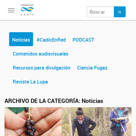
Toggle
navigation
Noticias
#CadicEnRed
PODCAST
Contenidos audiovisuales
Recursos para divulgación
Ciencia Fugaz
Revista La Lupa
ARCHIVO DE LA CATEGORÍA:
Noticias